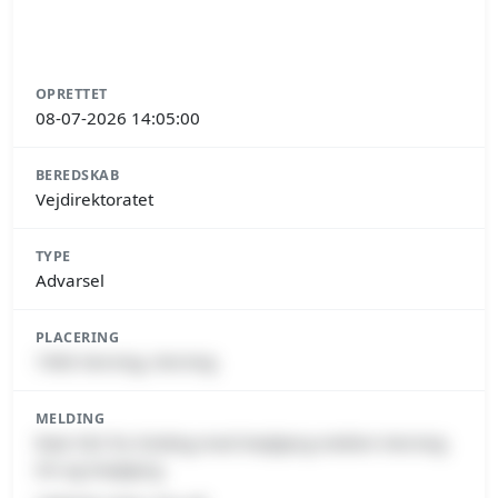
OPRETTET
08-07-2026 14:05:00
BEREDSKAB
Vejdirektoratet
TYPE
Advarsel
PLACERING
7400 Herning, Herning
MELDING
Rute 502 fra Sinding mod Snejbjerg mellem Herning
NV og Snejbjerg