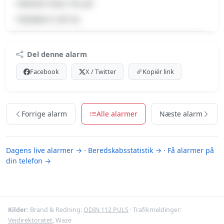
Væltede træer, Pas på
Vejhjælp er på vej
Premium indhold
Del denne alarm
Log ind med Premium for at se meldingen og kortet.
Facebook
X / Twitter
Kopiér link
Se Premium-muligheder
Forrige alarm
Alle alarmer
Næste alarm
Dagens live alarmer →
·
Beredskabsstatistik →
·
Få alarmer på
din telefon →
Kilder:
Brand & Redning:
ODIN 112 PULS
· Trafikmeldinger:
Vejdirektoratet
, Waze