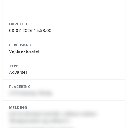
OPRETTET
08-07-2026 15:53:00
BEREDSKAB
Vejdirektoratet
TYPE
Advarsel
PLACERING
2770 Kastrup, Tårnby
MELDING
E20 fra Ørestad mod Kbh. Lufthavn mellem
Tårnbytunnelen og Lufthavn V