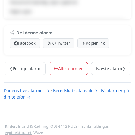
Havareret køretøj, Spor spærret
Højre spor
Premium indhold
Del denne alarm
Log ind med Premium for at se meldingen og kortet.
Facebook
X / Twitter
Kopiér link
Se Premium-muligheder
Forrige alarm
Alle alarmer
Næste alarm
Dagens live alarmer →
·
Beredskabsstatistik →
·
Få alarmer på
din telefon →
Kilder:
Brand & Redning:
ODIN 112 PULS
· Trafikmeldinger:
Vejdirektoratet
, Waze