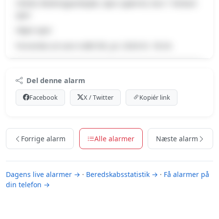
Uheld, Redningsarbejde, Spor spærret, Kun 1 farbart
spor
Højre spor
Forventes at vare indtil 08. jul. 2026 kl. 18:24.
Premium indhold
Del denne alarm
Log ind med Premium for at se meldingen og kortet.
Facebook
X / Twitter
Kopiér link
Se Premium-muligheder
Forrige alarm
Alle alarmer
Næste alarm
Dagens live alarmer →
·
Beredskabsstatistik →
·
Få alarmer på
din telefon →