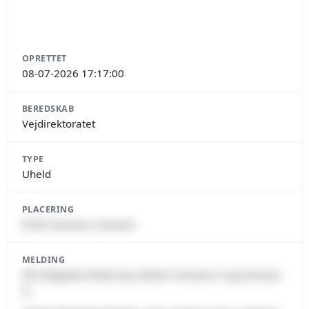
OPRETTET
08-07-2026 17:17:00
BEREDSKAB
Vejdirektoratet
TYPE
Uheld
PLACERING
8700 Horsens, Horsens
MELDING
E45 Østjyske Motorvej mellem Horsens V og Horsens
N