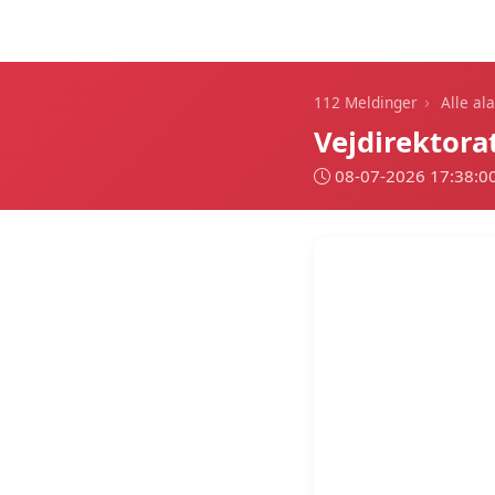
112 Meldinger
›
112 Meldinger
Alle al
Vejdirektora
08-07-2026 17:38:0