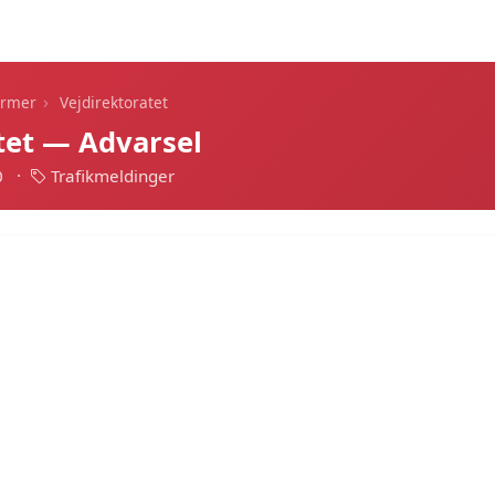
Dagens alarmer
Statistik
Alle alarmer
Push
›
armer
Vejdirektoratet
tet — Advarsel
0
·
Trafikmeldinger