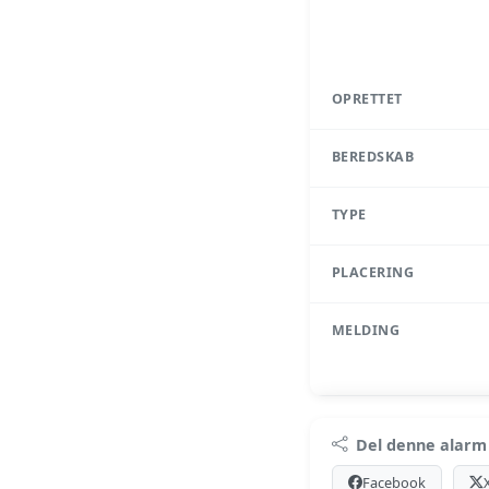
OPRETTET
BEREDSKAB
TYPE
PLACERING
MELDING
Pr
Del denne alarm
Log ind med Premium
Facebook