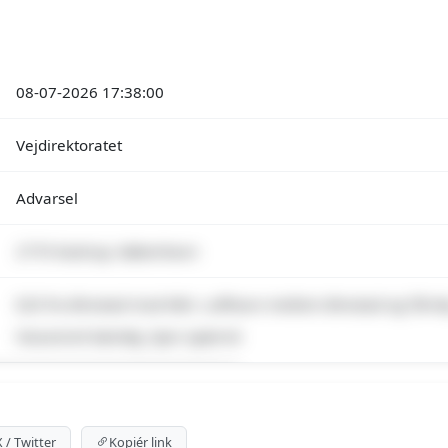
08-07-2026 17:38:00
Vejdirektoratet
Advarsel
2770 Kastrup, København
E20 fra Ørestad mod Kbh. Lufthavn mellem Ørestad og Tårn
Havareret køretøj, Spor spærret
emium indhold
 for at se meldingen og kortet.
X / Twitter
Kopiér link