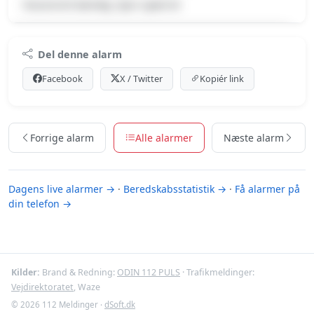
Havareret køretøj, Spor spærret
Premium indhold
Del denne alarm
Log ind med Premium for at se meldingen og kortet.
Facebook
X / Twitter
Kopiér link
Se Premium-muligheder
Forrige alarm
Alle alarmer
Næste alarm
Dagens live alarmer →
·
Beredskabsstatistik →
·
Få alarmer på
din telefon →
Kilder:
Brand & Redning:
ODIN 112 PULS
· Trafikmeldinger:
Vejdirektoratet
, Waze
© 2026 112 Meldinger ·
dSoft.dk