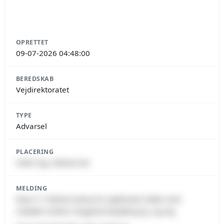
OPRETTET
09-07-2026 04:48:00
BEREDSKAB
Vejdirektoratet
TYPE
Advarsel
PLACERING
4560 Vig, Odsherred
MELDING
Rute 21 Odsherredvej fra Sjællands Odde mod
Holbæk mellem Slagelse/Nykøbing Sj. og Vig