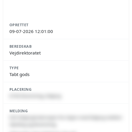
OPRETTET
09-07-2026 12:01:00
BEREDSKAB
Vejdirektoratet
TYPE
Tabt gods
PLACERING
6740 Bramming, Esbjerg
MELDING
E20 Esbjergmotorvejen fra Vejen mod Esbjerg mellem
Gørding og Bramming