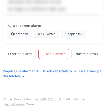
Tabt gods, Spor blokeret, Pas på
Der ligger et surfboard i højre spor.
Premium indhold
Del denne alarm
Log ind med Premium for at se meldingen og kortet.
Facebook
X / Twitter
Kopiér link
Se Premium-muligheder
Forrige alarm
Alle alarmer
Næste alarm
Dagens live alarmer →
·
Beredskabsstatistik →
·
Få alarmer på
din telefon →
Kilder:
Brand & Redning:
ODIN 112 PULS
· Trafikmeldinger:
Vejdirektoratet
, Waze