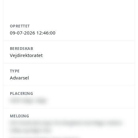
OPRETTET
09-07-2026 12:46:00
BEREDSKAB
Vejdirektoratet
TYPE
Advarsel
PLACERING
4600 Køge, Køge
MELDING
E20 Vestmotorvejen fra Ringsted mod Køge mellem
Salby og Køge Vest