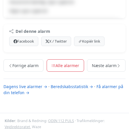
Havareret køretøj, Spor spærret
Højre spor spærret
Premium indhold
Del denne alarm
Log ind med Premium for at se meldingen og kortet.
Facebook
X / Twitter
Kopiér link
Se Premium-muligheder
Forrige alarm
Alle alarmer
Næste alarm
Dagens live alarmer →
·
Beredskabsstatistik →
·
Få alarmer på
din telefon →
Kilder:
Brand & Redning:
ODIN 112 PULS
· Trafikmeldinger:
Vejdirektoratet
, Waze