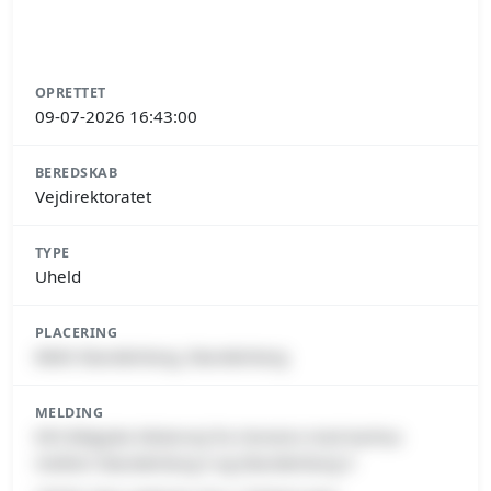
OPRETTET
09-07-2026 16:43:00
BEREDSKAB
Vejdirektoratet
TYPE
Uheld
PLACERING
8660 Skanderborg, Skanderborg
MELDING
E45 Østjyske Motorvej fra Horsens mod Aarhus
mellem Skanderborg S og Skanderborg V