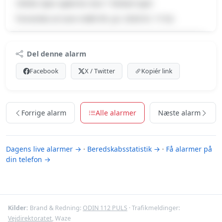
Uheld, Spor spærret, Kun 1 farbart spor
Forventes at vare indtil 09. jul. 2026 kl. 17:32.
Premium indhold
Del denne alarm
Log ind med Premium for at se meldingen og kortet.
Facebook
X / Twitter
Kopiér link
Se Premium-muligheder
Forrige alarm
Alle alarmer
Næste alarm
Dagens live alarmer →
·
Beredskabsstatistik →
·
Få alarmer på
din telefon →
Kilder:
Brand & Redning:
ODIN 112 PULS
· Trafikmeldinger:
Vejdirektoratet
, Waze