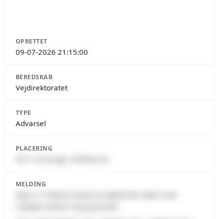
OPRETTET
09-07-2026 21:15:00
BEREDSKAB
Vejdirektoratet
TYPE
Advarsel
PLACERING
4571 Grevinge, Odsherred
MELDING
Rute 21 Odsherredvej fra Sjællands Odde mod
Holbæk mellem Vig og Asnæs