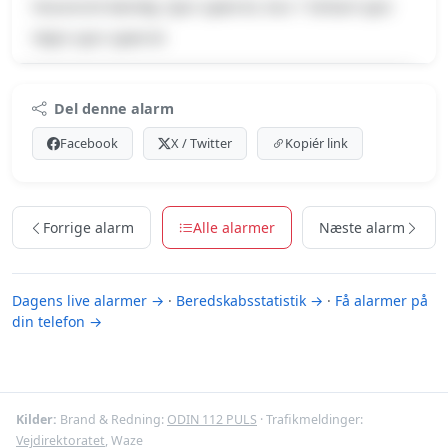
Havareret køretøj, Spor spærret, Kun 1 farbart spor
Højre spor spærret
Premium indhold
Del denne alarm
Log ind med Premium for at se meldingen og kortet.
Facebook
X / Twitter
Kopiér link
Se Premium-muligheder
Forrige alarm
Alle alarmer
Næste alarm
Dagens live alarmer →
·
Beredskabsstatistik →
·
Få alarmer på
din telefon →
Kilder:
Brand & Redning:
ODIN 112 PULS
· Trafikmeldinger:
Vejdirektoratet
, Waze