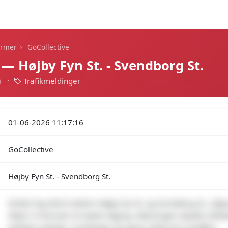
Dagens alarmer
Statistik
Alle alarmer
Push
›
armer
GoCollective
 — Højby Fyn St. - Svendborg St.
6
·
Trafikmeldinger
01-06-2026 11:17:16
GoCollective
Højby Fyn St. - Svendborg St.
(Politi) Tog 4629 mellem Højby Fyn St. og Svendborg St., afgan
aflyst. Vi henviser til næste afgang. Aflysningen skyldes afled
politiets arbejde. Vi beklager de gener, dette kan medføre.