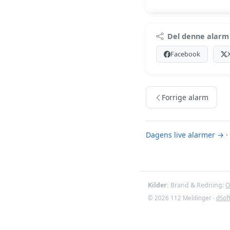
Premi
Del denne alarm
Log ind med Premiu
Facebook
Se Premiu
Forrige alarm
Dagens live alarmer →
·
Kilder:
Brand & Redning:
O
© 2026 112 Meldinger ·
dSof