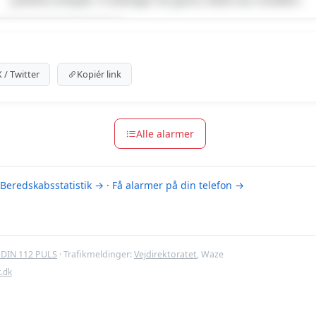
um indhold
m for at se meldingen.
X / Twitter
Kopiér link
m-muligheder
Alle alarmer
Beredskabsstatistik →
·
Få alarmer på din telefon →
DIN 112 PULS
· Trafikmeldinger:
Vejdirektoratet
, Waze
t.dk