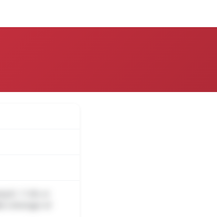
over
Log på
g kl. 11:06, er
te virkninger af