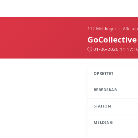
112 Meldinger
›
112 Meldinger
Alle al
GoCollective
01-06-2026 11:17:1
OPRETTET
BEREDSKAB
STATION
MELDING