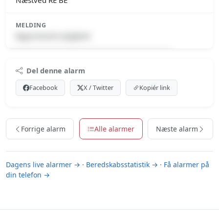
Næstved RE BE
MELDING
Bygn.brand-Lejlighed
Premium indhold
Del denne alarm
Log ind med Premium for at se meldingen.
Facebook
X / Twitter
Kopiér link
Se Premium-muligheder
Forrige alarm
Alle alarmer
Næste alarm
Dagens live alarmer →
·
Beredskabsstatistik →
·
Få alarmer på
din telefon →