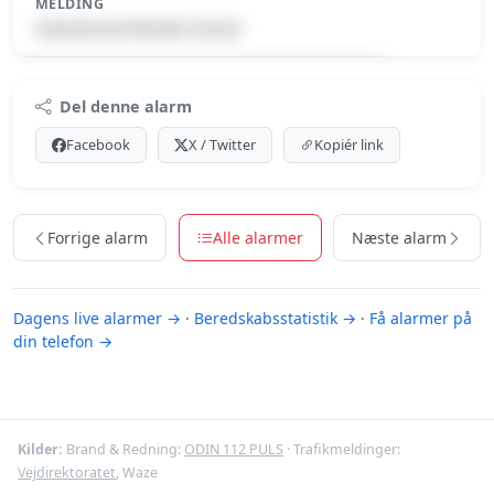
MELDING
Naturbrand-Mindre brand
Premium indhold
Del denne alarm
Log ind med Premium for at se meldingen.
Facebook
X / Twitter
Kopiér link
Se Premium-muligheder
Forrige alarm
Alle alarmer
Næste alarm
Dagens live alarmer →
·
Beredskabsstatistik →
·
Få alarmer på
din telefon →
Kilder:
Brand & Redning:
ODIN 112 PULS
· Trafikmeldinger:
Vejdirektoratet
, Waze