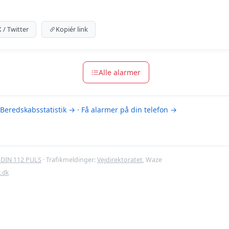
um indhold
m for at se meldingen.
X / Twitter
Kopiér link
m-muligheder
Alle alarmer
Beredskabsstatistik →
·
Få alarmer på din telefon →
DIN 112 PULS
· Trafikmeldinger:
Vejdirektoratet
, Waze
t.dk