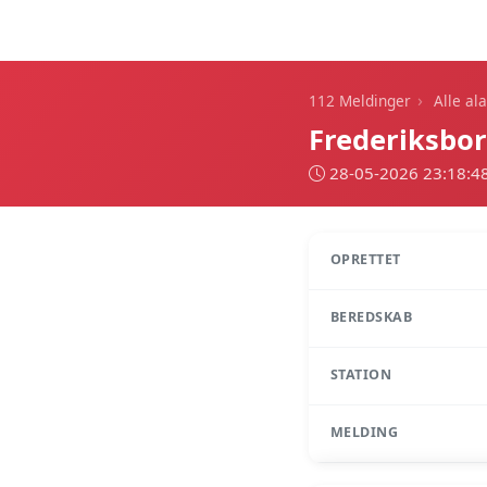
112 Meldinger
›
112 Meldinger
Alle al
Frederiksbo
28-05-2026 23:18:4
OPRETTET
BEREDSKAB
STATION
MELDING