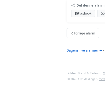
Premi
Del denne alarm
Log ind med Premiu
Facebook
Se Premiu
Forrige alarm
Dagens live alarmer →
·
Kilder:
Brand & Redning:
O
© 2026 112 Meldinger ·
dSof