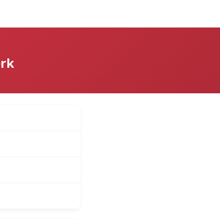
over
Log på
ærk