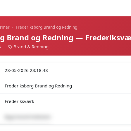
Dagens alarmer
Statistik
Alle alarmer
Push
›
armer
Frederiksborg Brand og Redning
rg Brand og Redning — Frederiksv
8
·
Brand & Redning
28-05-2026 23:18:48
Frederiksborg Brand og Redning
Frederiksværk
Bygn.brand-Institution