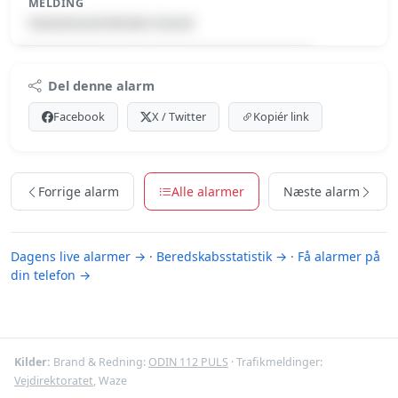
MELDING
Naturbrand-Mindre brand
Premium indhold
Del denne alarm
Log ind med Premium for at se meldingen.
Facebook
X / Twitter
Kopiér link
Se Premium-muligheder
Forrige alarm
Alle alarmer
Næste alarm
Dagens live alarmer →
·
Beredskabsstatistik →
·
Få alarmer på
din telefon →
Kilder:
Brand & Redning:
ODIN 112 PULS
· Trafikmeldinger:
Vejdirektoratet
, Waze