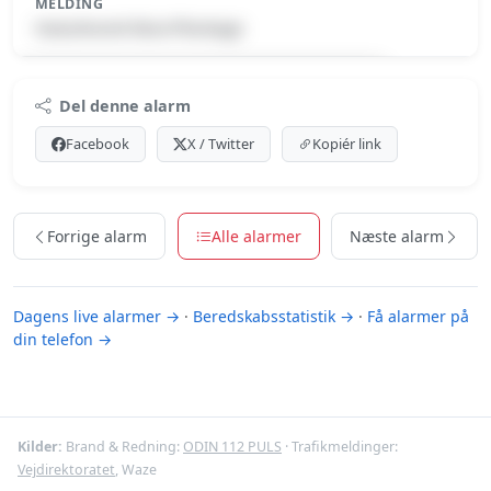
MELDING
Naturbrand-Skov/Plantage
Premium indhold
Del denne alarm
Log ind med Premium for at se meldingen.
Facebook
X / Twitter
Kopiér link
Se Premium-muligheder
Forrige alarm
Alle alarmer
Næste alarm
Dagens live alarmer →
·
Beredskabsstatistik →
·
Få alarmer på
din telefon →
Kilder:
Brand & Redning:
ODIN 112 PULS
· Trafikmeldinger:
Vejdirektoratet
, Waze