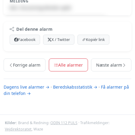
MELDING
Min. forurening-Mindre spild
Premium indhold
Del denne alarm
Log ind med Premium for at se meldingen.
Facebook
X / Twitter
Kopiér link
Se Premium-muligheder
Forrige alarm
Alle alarmer
Næste alarm
Dagens live alarmer →
·
Beredskabsstatistik →
·
Få alarmer på
din telefon →
Kilder:
Brand & Redning:
ODIN 112 PULS
· Trafikmeldinger:
Vejdirektoratet
, Waze