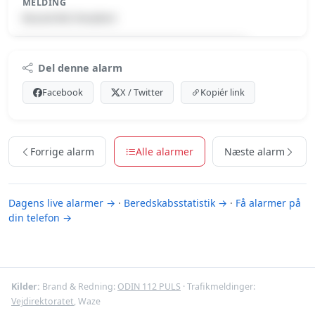
MELDING
Brand-MC/Knallert
Premium indhold
Del denne alarm
Log ind med Premium for at se meldingen.
Facebook
X / Twitter
Kopiér link
Se Premium-muligheder
Forrige alarm
Alle alarmer
Næste alarm
Dagens live alarmer →
·
Beredskabsstatistik →
·
Få alarmer på
din telefon →
Kilder:
Brand & Redning:
ODIN 112 PULS
· Trafikmeldinger:
Vejdirektoratet
, Waze