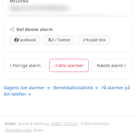
MELDING
Bygn.brand-Villa/Rækkehus
Premium indhold
Del denne alarm
Log ind med Premium for at se meldingen.
Facebook
X / Twitter
Kopiér link
Se Premium-muligheder
Forrige alarm
Alle alarmer
Næste alarm
Dagens live alarmer →
·
Beredskabsstatistik →
·
Få alarmer på
din telefon →
Kilder:
Brand & Redning:
ODIN 112 PULS
· Trafikmeldinger:
Vejdirektoratet
, Waze