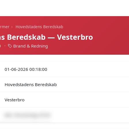
Dagens alarmer
Statistik
Alle alarmer
Push
›
armer
Hovedstadens Beredskab
s Beredskab — Vesterbro
0
·
Brand & Redning
01-06-2026 00:18:00
Hovedstadens Beredskab
Vesterbro
Min. forurening-v/FUH