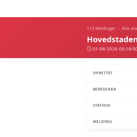
112 Meldinger
›
112 Meldinger
Alle al
Hovedstaden
01-06-2026 00:18:0
OPRETTET
BEREDSKAB
STATION
MELDING