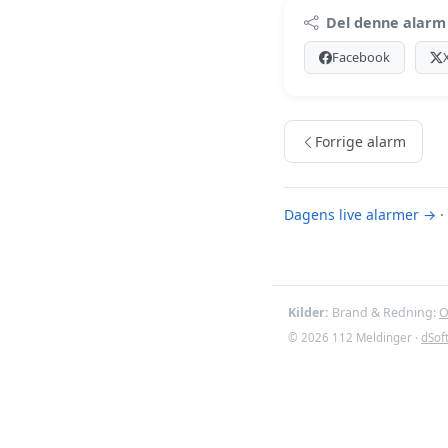
Premi
Del denne alarm
Log ind med Premiu
Facebook
Se Premiu
Forrige alarm
Dagens live alarmer →
·
Kilder:
Brand & Redning:
O
© 2026 112 Meldinger ·
dSof