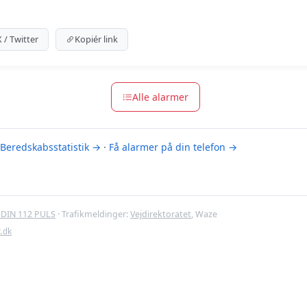
um indhold
m for at se meldingen.
X / Twitter
Kopiér link
m-muligheder
Alle alarmer
Beredskabsstatistik →
·
Få alarmer på din telefon →
DIN 112 PULS
· Trafikmeldinger:
Vejdirektoratet
, Waze
t.dk