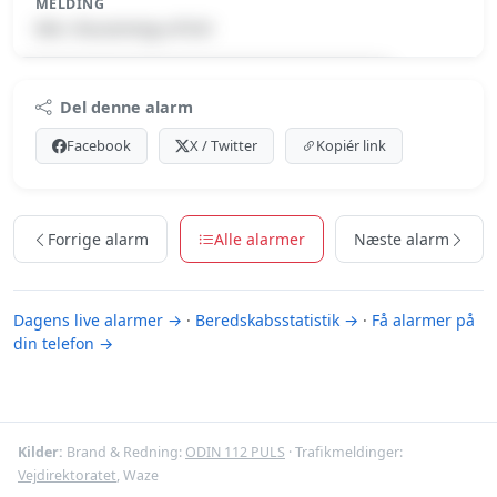
MELDING
Min. forurening-v/FUH
Premium indhold
Del denne alarm
Log ind med Premium for at se meldingen.
Facebook
X / Twitter
Kopiér link
Se Premium-muligheder
Forrige alarm
Alle alarmer
Næste alarm
Dagens live alarmer →
·
Beredskabsstatistik →
·
Få alarmer på
din telefon →
Kilder:
Brand & Redning:
ODIN 112 PULS
· Trafikmeldinger:
Vejdirektoratet
, Waze