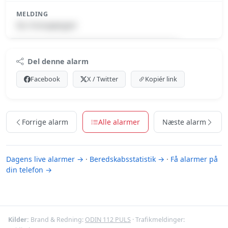
MELDING
ISL-Forespørgsel
Premium indhold
Del denne alarm
Log ind med Premium for at se meldingen.
Facebook
X / Twitter
Kopiér link
Se Premium-muligheder
Forrige alarm
Alle alarmer
Næste alarm
Dagens live alarmer →
·
Beredskabsstatistik →
·
Få alarmer på
din telefon →
Kilder:
Brand & Redning:
ODIN 112 PULS
· Trafikmeldinger: