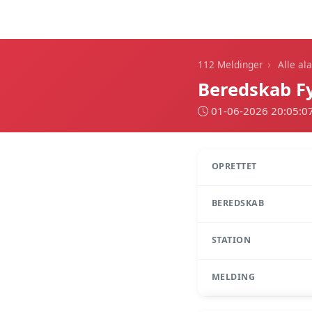
112 Meldinger
›
112 Meldinger
Alle al
Beredskab F
01-06-2026 20:05:0
OPRETTET
BEREDSKAB
STATION
MELDING