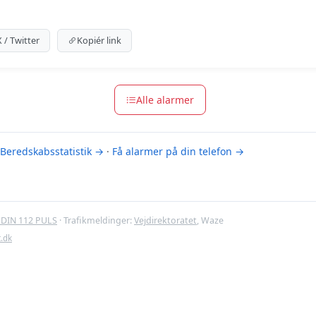
um indhold
m for at se meldingen.
X / Twitter
Kopiér link
m-muligheder
Alle alarmer
Beredskabsstatistik →
·
Få alarmer på din telefon →
DIN 112 PULS
· Trafikmeldinger:
Vejdirektoratet
, Waze
t.dk