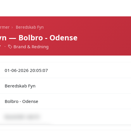
Dagens alarmer
Statistik
Alle alarmer
Push
›
armer
Beredskab Fyn
yn — Bolbro - Odense
7
·
Brand & Redning
01-06-2026 20:05:07
Beredskab Fyn
Bolbro - Odense
Brand-Bil i det fri