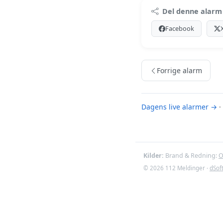
Premi
Del denne alarm
Log ind med Premiu
Facebook
Se Premiu
Forrige alarm
Dagens live alarmer →
·
Kilder:
Brand & Redning:
O
© 2026 112 Meldinger ·
dSof