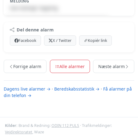
MELDING
Gas-Gaslugt i bygning
Premium indhold
Del denne alarm
Log ind med Premium for at se meldingen.
Facebook
X / Twitter
Kopiér link
Se Premium-muligheder
Forrige alarm
Alle alarmer
Næste alarm
Dagens live alarmer →
·
Beredskabsstatistik →
·
Få alarmer på
din telefon →
Kilder:
Brand & Redning:
ODIN 112 PULS
· Trafikmeldinger:
Vejdirektoratet
, Waze