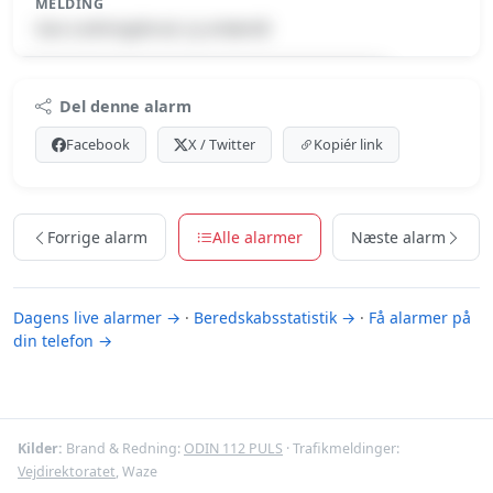
MELDING
Gas-Ledningsbrud, ej antændt
Premium indhold
Del denne alarm
Log ind med Premium for at se meldingen.
Facebook
X / Twitter
Kopiér link
Se Premium-muligheder
Forrige alarm
Alle alarmer
Næste alarm
Dagens live alarmer →
·
Beredskabsstatistik →
·
Få alarmer på
din telefon →
Kilder:
Brand & Redning:
ODIN 112 PULS
· Trafikmeldinger:
Vejdirektoratet
, Waze