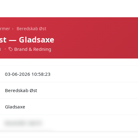
Dagens alarmer
Statistik
Alle alarmer
Push
›
armer
Beredskab Øst
st — Gladsaxe
3
·
Brand & Redning
03-06-2026 10:58:23
Beredskab Øst
Gladsaxe
Brand-Bil i det fri