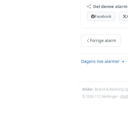
Premi
Del denne alarm
Log ind med Premiu
Facebook
Se Premiu
Forrige alarm
Dagens live alarmer →
·
Kilder:
Brand & Redning:
O
© 2026 112 Meldinger ·
dSof