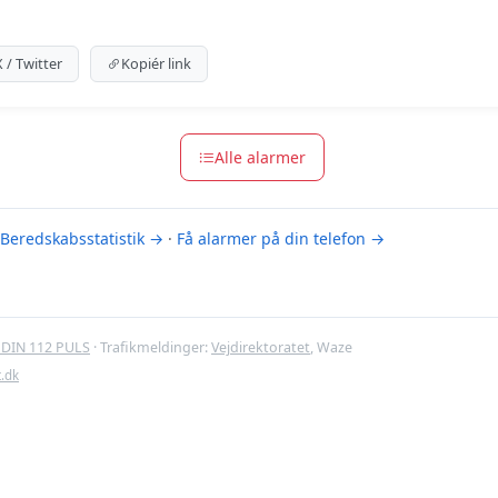
um indhold
m for at se meldingen.
X / Twitter
Kopiér link
m-muligheder
Alle alarmer
Beredskabsstatistik →
·
Få alarmer på din telefon →
DIN 112 PULS
· Trafikmeldinger:
Vejdirektoratet
, Waze
t.dk