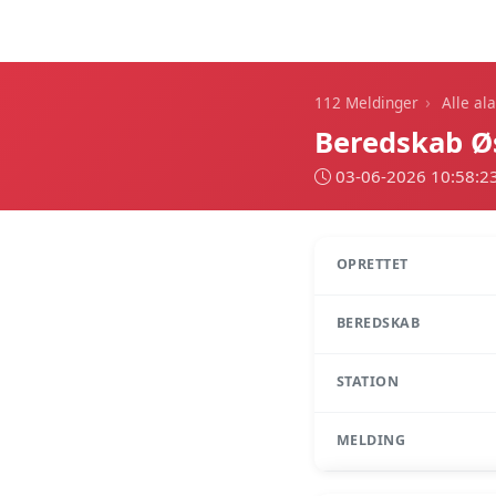
112 Meldinger
›
112 Meldinger
Alle al
Beredskab Ø
03-06-2026 10:58:2
OPRETTET
BEREDSKAB
STATION
MELDING