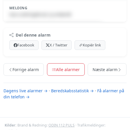
MELDING
Gas-Ledningsbrud, ej antændt
Premium indhold
Del denne alarm
Log ind med Premium for at se meldingen.
Facebook
X / Twitter
Kopiér link
Se Premium-muligheder
Forrige alarm
Alle alarmer
Næste alarm
Dagens live alarmer →
·
Beredskabsstatistik →
·
Få alarmer på
din telefon →
Kilder:
Brand & Redning:
ODIN 112 PULS
· Trafikmeldinger: