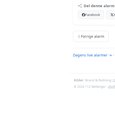
Premi
Del denne alarm
Log ind med Premiu
Facebook
Se Premiu
Forrige alarm
Dagens live alarmer →
·
Kilder:
Brand & Redning:
O
© 2026 112 Meldinger ·
dSof