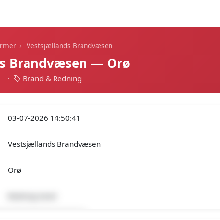
Dagens alarmer
Statistik
Alle alarmer
Push
›
armer
Vestsjællands Brandvæsen
ds Brandvæsen — Orø
1
·
Brand & Redning
03-07-2026 14:50:41
Vestsjællands Brandvæsen
Orø
Redning Vand