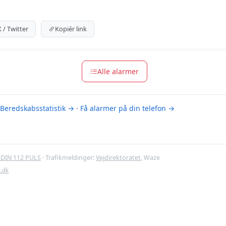
um indhold
m for at se meldingen.
X / Twitter
Kopiér link
m-muligheder
Alle alarmer
Beredskabsstatistik →
·
Få alarmer på din telefon →
DIN 112 PULS
· Trafikmeldinger:
Vejdirektoratet
, Waze
t.dk