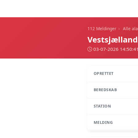
112 Meldinger
›
112 Meldinger
Alle al
Vestsjællan
03-07-2026 14:50:4
OPRETTET
BEREDSKAB
STATION
MELDING