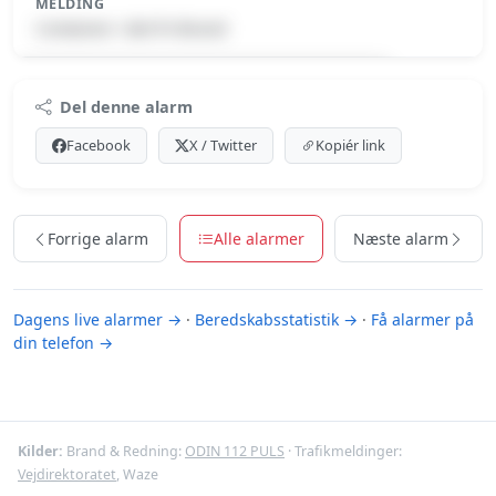
MELDING
Container i det fri-Brand
Premium indhold
Del denne alarm
Log ind med Premium for at se meldingen.
Facebook
X / Twitter
Kopiér link
Se Premium-muligheder
Forrige alarm
Alle alarmer
Næste alarm
Dagens live alarmer →
·
Beredskabsstatistik →
·
Få alarmer på
din telefon →
Kilder:
Brand & Redning:
ODIN 112 PULS
· Trafikmeldinger:
Vejdirektoratet
, Waze