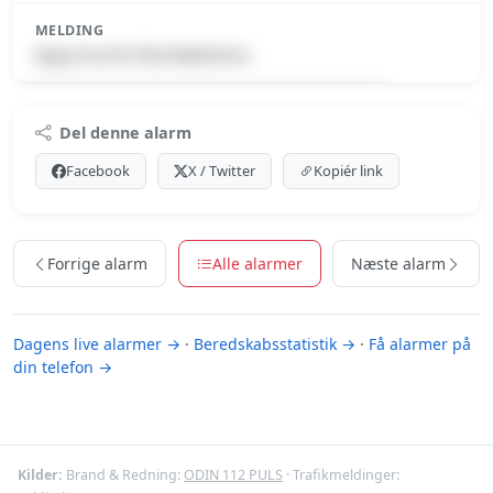
MELDING
Bygn.brand-Villa/Rækkehus
Premium indhold
Del denne alarm
Log ind med Premium for at se meldingen.
Facebook
X / Twitter
Kopiér link
Se Premium-muligheder
Forrige alarm
Alle alarmer
Næste alarm
Dagens live alarmer →
·
Beredskabsstatistik →
·
Få alarmer på
din telefon →
Kilder:
Brand & Redning:
ODIN 112 PULS
· Trafikmeldinger: