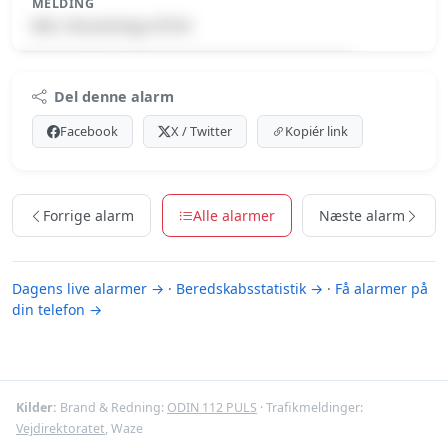
MELDING
Min. forurening-v/FUH
Premium indhold
Del denne alarm
Log ind med Premium for at se meldingen.
Facebook
X / Twitter
Kopiér link
Se Premium-muligheder
Forrige alarm
Alle alarmer
Næste alarm
Dagens live alarmer →
·
Beredskabsstatistik →
·
Få alarmer på
din telefon →
Kilder:
Brand & Redning:
ODIN 112 PULS
· Trafikmeldinger:
Vejdirektoratet
, Waze