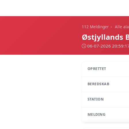
112 Meldinger
›
112 Meldinger
Alle al
Østjyllands
06-07-2026 20:59:1
OPRETTET
BEREDSKAB
STATION
MELDING