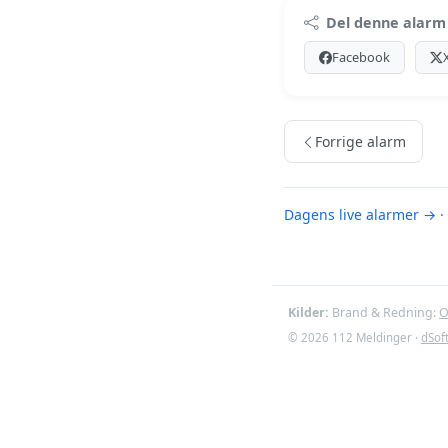
Premi
Del denne alarm
Log ind med Premiu
Facebook
Se Premiu
Forrige alarm
Dagens live alarmer →
·
Kilder:
Brand & Redning:
O
© 2026 112 Meldinger ·
dSof