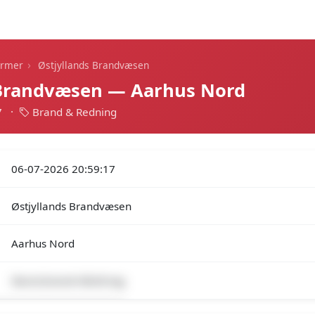
Dagens alarmer
Statistik
Alle alarmer
Push
›
armer
Østjyllands Brandvæsen
 Brandvæsen — Aarhus Nord
7
·
Brand & Redning
06-07-2026 20:59:17
Østjyllands Brandvæsen
Aarhus Nord
Skorst.brand-Hårdt tag