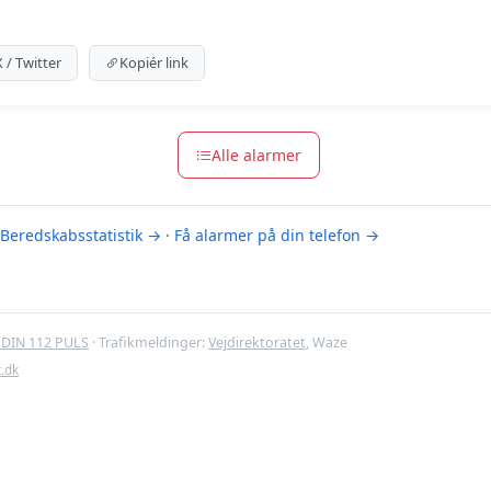
um indhold
m for at se meldingen.
X / Twitter
Kopiér link
m-muligheder
Alle alarmer
Beredskabsstatistik →
·
Få alarmer på din telefon →
DIN 112 PULS
· Trafikmeldinger:
Vejdirektoratet
, Waze
t.dk