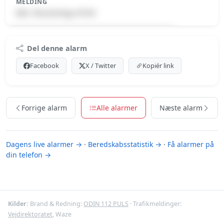
MELDING
Min. forurening-v/FUH
Premium indhold
Del denne alarm
Log ind med Premium for at se meldingen.
Facebook
X / Twitter
Kopiér link
Se Premium-muligheder
Forrige alarm
Alle alarmer
Næste alarm
Dagens live alarmer →
·
Beredskabsstatistik →
·
Få alarmer på
din telefon →
Kilder:
Brand & Redning:
ODIN 112 PULS
· Trafikmeldinger:
Vejdirektoratet
, Waze