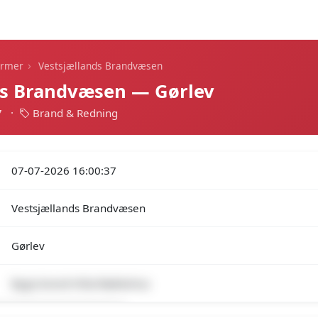
Dagens alarmer
Statistik
Alle alarmer
Push
›
armer
Vestsjællands Brandvæsen
ds Brandvæsen — Gørlev
7
·
Brand & Redning
07-07-2026 16:00:37
Vestsjællands Brandvæsen
Gørlev
Bygn.brand-Villa/Rækkehus