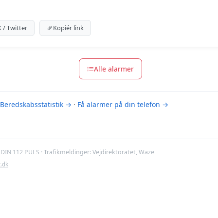
um indhold
m for at se meldingen.
X / Twitter
Kopiér link
m-muligheder
Alle alarmer
Beredskabsstatistik →
·
Få alarmer på din telefon →
DIN 112 PULS
· Trafikmeldinger:
Vejdirektoratet
, Waze
t.dk