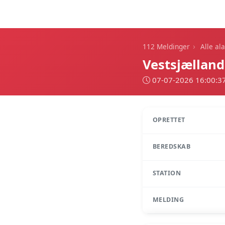
112 Meldinger
›
112 Meldinger
Alle al
Vestsjællan
07-07-2026 16:00:3
OPRETTET
BEREDSKAB
STATION
MELDING