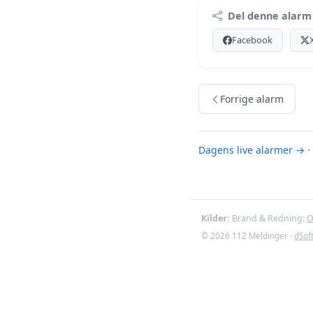
Premi
Del denne alarm
Log ind med Premiu
Facebook
Se Premiu
Forrige alarm
Dagens live alarmer →
·
Kilder:
Brand & Redning:
O
© 2026 112 Meldinger ·
dSof