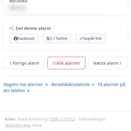
MELDING
Eftersyn
Premium indhold
Del denne alarm
Log ind med Premium for at se meldingen.
Facebook
X / Twitter
Kopiér link
Se Premium-muligheder
Forrige alarm
Alle alarmer
Næste alarm
Dagens live alarmer →
·
Beredskabsstatistik →
·
Få alarmer på
din telefon →
Kilder:
Brand & Redning:
ODIN 112 PULS
· Trafikmeldinger:
Vejdirektoratet
, Waze