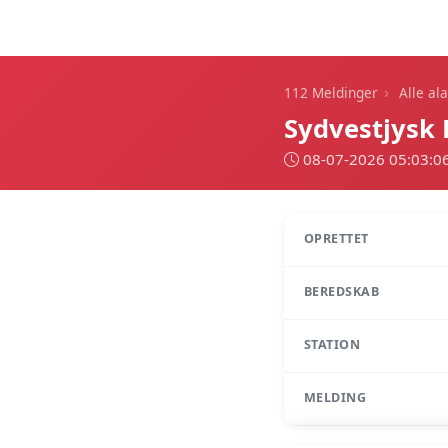
112 Meldinger
›
112 Meldinger
Alle al
Sydvestjysk
08-07-2026 05:03:0
OPRETTET
BEREDSKAB
STATION
MELDING