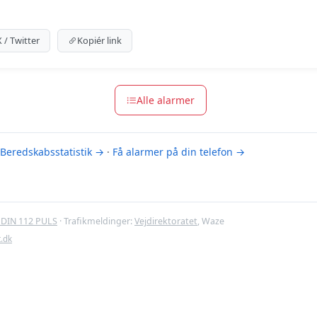
um indhold
m for at se meldingen.
X / Twitter
Kopiér link
m-muligheder
Alle alarmer
Beredskabsstatistik →
·
Få alarmer på din telefon →
DIN 112 PULS
· Trafikmeldinger:
Vejdirektoratet
, Waze
t.dk