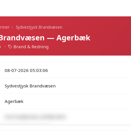
Dagens alarmer
Statistik
Alle alarmer
Push
›
armer
Sydvestjysk Brandvæsen
 Brandvæsen — Agerbæk
6
·
Brand & Redning
08-07-2026 05:03:06
Sydvestjysk Brandvæsen
Agerbæk
FUH-Fastklemte LASTBIL/BUS