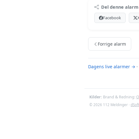
Premi
Del denne alarm
Log ind med Premiu
Facebook
Se Premiu
Forrige alarm
Dagens live alarmer →
·
Kilder:
Brand & Redning:
O
© 2026 112 Meldinger ·
dSof