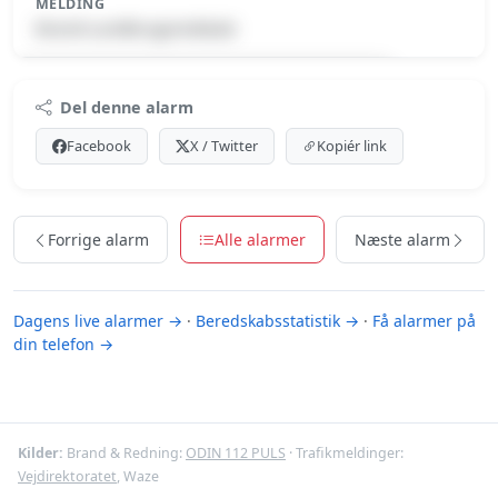
MELDING
Brand-Landbrugsredskab
Premium indhold
Del denne alarm
Log ind med Premium for at se meldingen.
Facebook
X / Twitter
Kopiér link
Se Premium-muligheder
Forrige alarm
Alle alarmer
Næste alarm
Dagens live alarmer →
·
Beredskabsstatistik →
·
Få alarmer på
din telefon →
Kilder:
Brand & Redning:
ODIN 112 PULS
· Trafikmeldinger:
Vejdirektoratet
, Waze