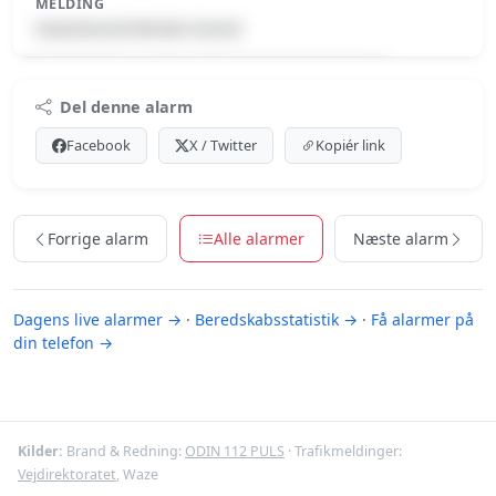
MELDING
Naturbrand-Mindre brand
Premium indhold
Del denne alarm
Log ind med Premium for at se meldingen.
Facebook
X / Twitter
Kopiér link
Se Premium-muligheder
Forrige alarm
Alle alarmer
Næste alarm
Dagens live alarmer →
·
Beredskabsstatistik →
·
Få alarmer på
din telefon →
Kilder:
Brand & Redning:
ODIN 112 PULS
· Trafikmeldinger:
Vejdirektoratet
, Waze