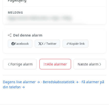
Fuglebjerg
MELDING
Bygn.brand-Udhus/skur o.lign., fritlig.
Premium indhold
Del denne alarm
Log ind med Premium for at se meldingen.
Facebook
X / Twitter
Kopiér link
Se Premium-muligheder
Forrige alarm
Alle alarmer
Næste alarm
Dagens live alarmer →
·
Beredskabsstatistik →
·
Få alarmer på
din telefon →