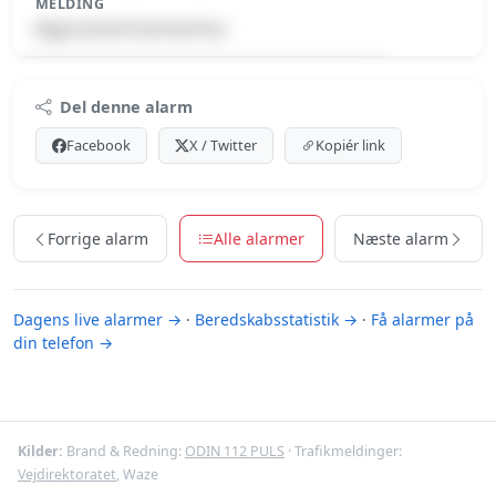
MELDING
Bygn.brand-Sommerhus
Premium indhold
Del denne alarm
Log ind med Premium for at se meldingen.
Facebook
X / Twitter
Kopiér link
Se Premium-muligheder
Forrige alarm
Alle alarmer
Næste alarm
Dagens live alarmer →
·
Beredskabsstatistik →
·
Få alarmer på
din telefon →
Kilder:
Brand & Redning:
ODIN 112 PULS
· Trafikmeldinger:
Vejdirektoratet
, Waze