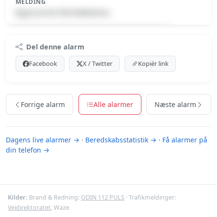
MELDING
Bygn.brand-Villa/Rækkehus
Premium indhold
Del denne alarm
Log ind med Premium for at se meldingen.
Facebook
X / Twitter
Kopiér link
Se Premium-muligheder
Forrige alarm
Alle alarmer
Næste alarm
Dagens live alarmer →
·
Beredskabsstatistik →
·
Få alarmer på
din telefon →
Kilder:
Brand & Redning:
ODIN 112 PULS
· Trafikmeldinger:
Vejdirektoratet
, Waze