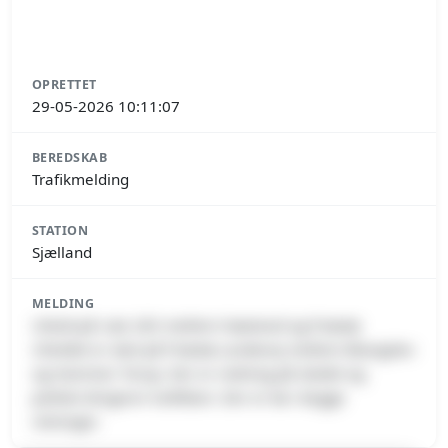
OPRETTET
29-05-2026 10:11:07
BEREDSKAB
Trafikmelding
STATION
Sjælland
MELDING
Uheld på rute 265 mellem Næstved og Præstø
Uheldet er sket på Præstø Landevej mellem Blangslev
og Hammer Torup. Der er redning på stedet og
politiet dirigerer trafikken. Der er kø i begge
retninger.