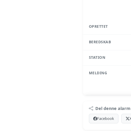
OPRETTET
BEREDSKAB
STATION
MELDING
Pr
Del denne alarm
Log ind med Premium
Facebook
Se Pr