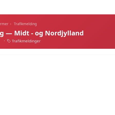
Dagens alarmer
Statistik
Alle alarmer
Push
›
armer
Trafikmelding
g — Midt - og Nordjylland
1
·
Trafikmeldinger