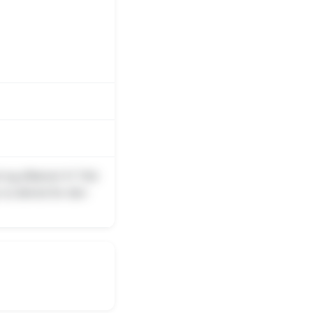
g afkørsel 47 Tilst
nu delvist for den