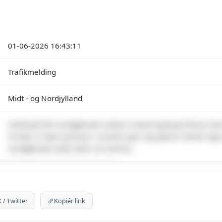
01-06-2026 16:43:11
Trafikmelding
Midt - og Nordjylland
Uheld på E45 nordgående mellem motorvejskryds Århus Vest o
To biler er kørt sammen i venstre spor og spærrer derfor lige 
nordgående trafik uden om Aarhus.
emium indhold
 for at se meldingen og kortet.
X / Twitter
Kopiér link
emium-muligheder