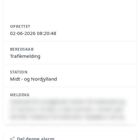
OPRETTET
02-06-2026 08:20:48
BEREDSKAB
Trafikmelding
STATION
Midt - og Nordjylland
MELDING
Uheld på E45 nordgående mellem 58 Hedensted og
57 Horsens S To biler er kørt sammen i venstre spor
lidt efter frakørsel 58 Hedensted. Vejhjælp er på vej.
Premium indhold
Del denne alarm