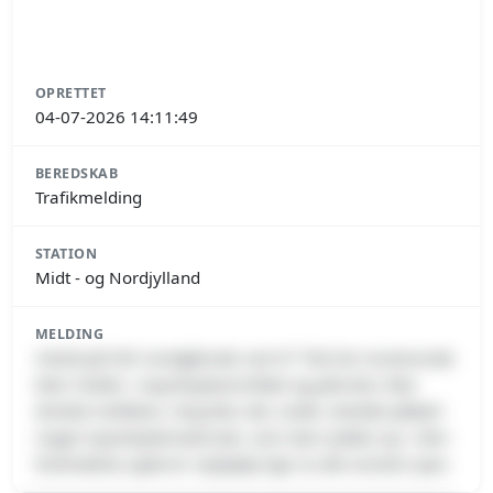
OPRETTET
04-07-2026 14:11:49
BEREDSKAB
Trafikmelding
STATION
Midt - og Nordjylland
MELDING
Uheld på E45 nordgående ved 47 Tilst De involverede
biler holder i vejarbejdsområdet og påvirker ikke
direkte trafikken. Dog blev der under uheldet påkørt
noget vejarbejdsmateriale, som skal ryddes op. I den
forbindelse spærrer vejhjælp lige nu det venstre spor.