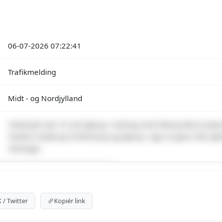
06-07-2026 07:22:41
Trafikmelding
Midt - og Nordjylland
Uheld på rute 16 ved Sjørup i retning mod Viborg Mere præcis
mellem Haderup Omfartsvej og Sjørup. Lige nu giver det op
retninger.
emium indhold
 for at se meldingen og kortet.
X / Twitter
Kopiér link
emium-muligheder