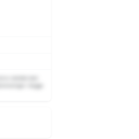
t er uheldet sket
bremsninger i begge