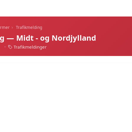
Dagens alarmer
Statistik
Alle alarmer
Push
›
armer
Trafikmelding
g — Midt - og Nordjylland
1
·
Trafikmeldinger