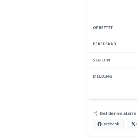
OPRETTET
BEREDSKAB
STATION
MELDING
Pr
Del denne alarm
Log ind med Premium
Facebook
Se Pr