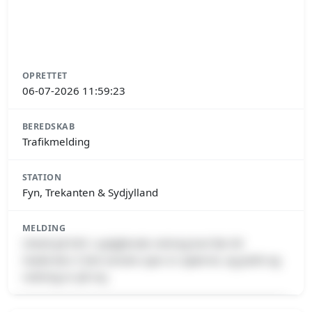
OPRETTET
06-07-2026 11:59:23
BEREDSKAB
Trafikmelding
STATION
Fyn, Trekanten & Sydjylland
MELDING
Uheld på E45 i sydgående retning kort før 69
Haderslev S Det venstre spor er spærret, og politi og
redning er på vej.