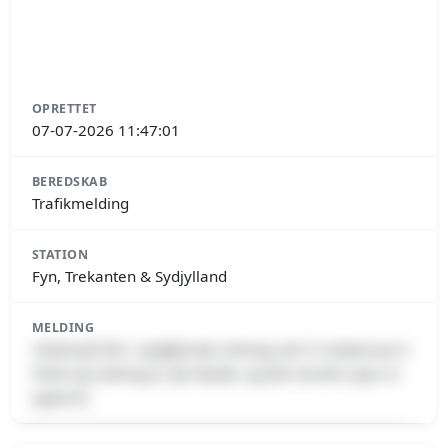
OPRETTET
07-07-2026 11:47:01
BEREDSKAB
Trafikmelding
STATION
Fyn, Trekanten & Sydjylland
MELDING
Uheld på E45 i sydgående retning ved 72 Aabenraa S
Politi og redning er på stedet, og det venstre spor er
spærret.