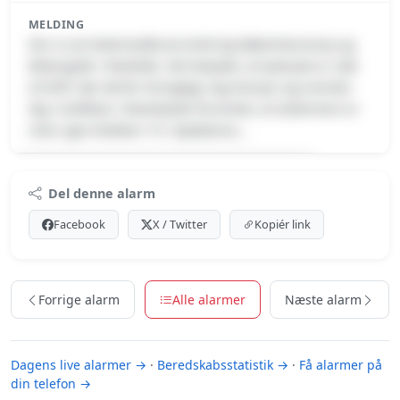
MELDING
Der er pt strømnedbrud omkring Københavnsvej og
Østergade i Roskilde. Det betyder, at lyskryds er ude
af drift. Kør derfor forsigtigt, tag hensyn og orienter
dig i trafikken. Elselskabet forventer, at strømmen er
retur igen klokken 19. Opdateres…
Premium indhold
Del denne alarm
Log ind med Premium for at se meldingen.
Facebook
X / Twitter
Kopiér link
Se Premium-muligheder
Forrige alarm
Alle alarmer
Næste alarm
Dagens live alarmer →
·
Beredskabsstatistik →
·
Få alarmer på
din telefon →