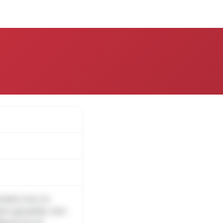
over
Log på
ensted, hvor en
tørre gasudslip. Som
fkørsel 59 og