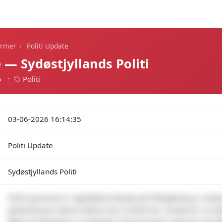
Dagens alarmer
Statistik
Alle alarmer
Push
›
armer
Politi Update
 — Sydøstjyllands Politi
5
·
Politi
03-06-2026 16:14:35
Politi Update
Sydøstjyllands Politi
Politi og brand er i øjeblikket tilstede på Toftegårdsvej i Hed
gasledning er blevet skåret over, hvilket har resulteret i et s
følge af hændelsen vil østjyske motorvej blive spærret ved a