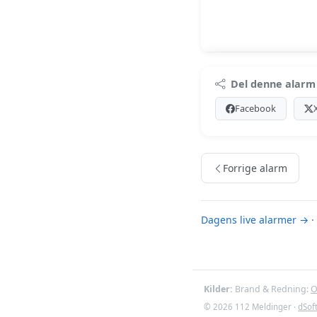
Premi
Del denne alarm
Log ind med Premiu
Facebook
Se Premiu
Forrige alarm
Dagens live alarmer →
·
Kilder:
Brand & Redning:
O
© 2026 112 Meldinger ·
dSof