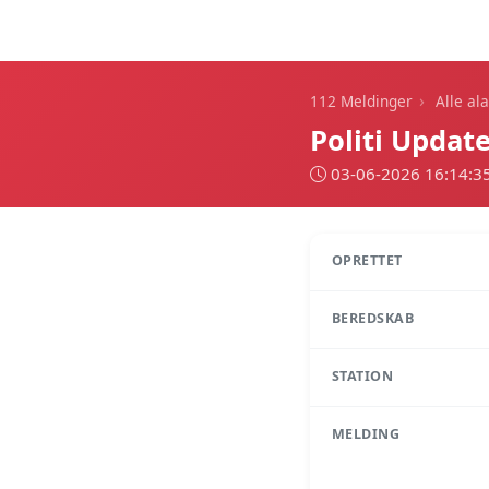
112 Meldinger
›
112 Meldinger
Alle al
Politi Update
03-06-2026 16:14:3
OPRETTET
BEREDSKAB
STATION
MELDING