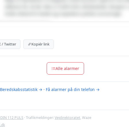
afkørsel 58, så der ikke er trafik forbi uheldsstedet. Borgere
holde afstand til stedet og respektere polities anvisninger.
um indhold
m for at se meldingen.
X / Twitter
Kopiér link
m-muligheder
Alle alarmer
Beredskabsstatistik →
·
Få alarmer på din telefon →
DIN 112 PULS
· Trafikmeldinger:
Vejdirektoratet
, Waze
t.dk