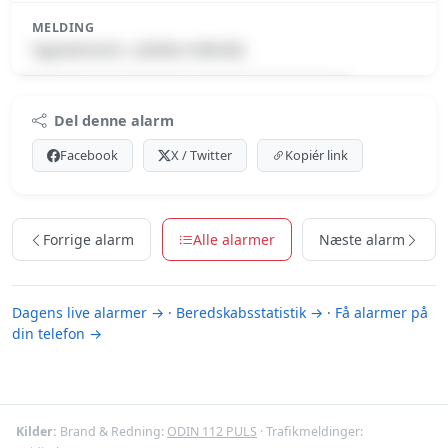
MELDING
Signalement: (slettet indhold)
Premium indhold
Del denne alarm
Log ind med Premium for at se meldingen.
Facebook
X / Twitter
Kopiér link
Se Premium-muligheder
Forrige alarm
Alle alarmer
Næste alarm
Dagens live alarmer →
·
Beredskabsstatistik →
·
Få alarmer på
din telefon →
Kilder:
Brand & Redning:
ODIN 112 PULS
· Trafikmeldinger: